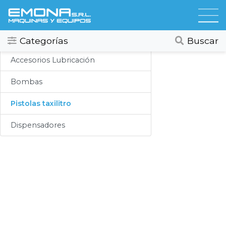
Categorias
Lubricación
Todos
Ver todos
Categorías
Buscar
Compresores
Accesorios Lubricación
Secadores
Bombas
Hidrolavadoras
Pistolas taxilitro
Lubricación
Dispensadores
Limpieza
Lavado
Aspiracion
Productos Químicos