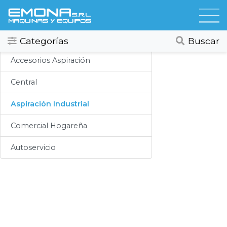
Categorias
Aspiracion
Todos
Ver todos
Categorías
Buscar
Compresores
Accesorios Aspiración
Secadores
Central
Hidrolavadoras
Aspiración Industrial
Lubricación
Comercial Hogareña
Limpieza
Autoservicio
Lavado
Aspiracion
Productos Químicos