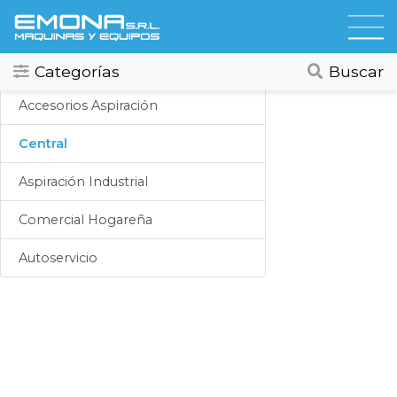
Categorias
Aspiracion
Todos
Ver todos
Categorías
Buscar
Compresores
Accesorios Aspiración
Secadores
Central
Hidrolavadoras
Aspiración Industrial
Lubricación
Comercial Hogareña
Limpieza
Autoservicio
Lavado
Aspiracion
Productos Químicos