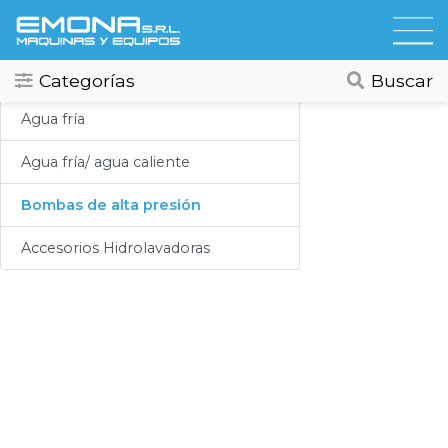
Categorias
Hidrolavadoras
Todos
Ver todos
Categorías
Buscar
Compresores
Agua fría
Secadores
Agua fría/ agua caliente
Hidrolavadoras
Bombas de alta presión
Lubricación
Accesorios Hidrolavadoras
Limpieza
Lavado
Aspiracion
Productos Químicos