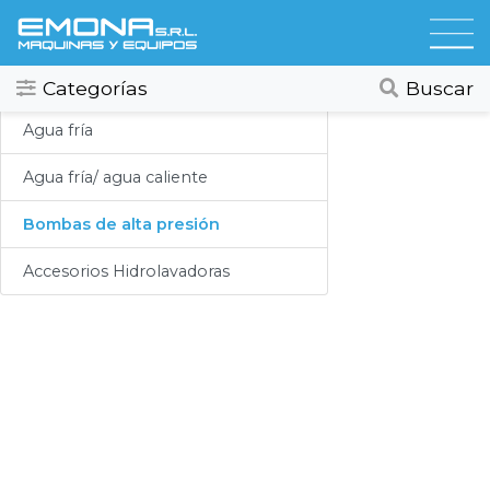
Categorias
Hidrolavadoras
Todos
Ver todos
Categorías
Buscar
Compresores
Agua fría
Secadores
Agua fría/ agua caliente
Hidrolavadoras
Bombas de alta presión
Lubricación
Accesorios Hidrolavadoras
Limpieza
Lavado
Aspiracion
Productos Químicos