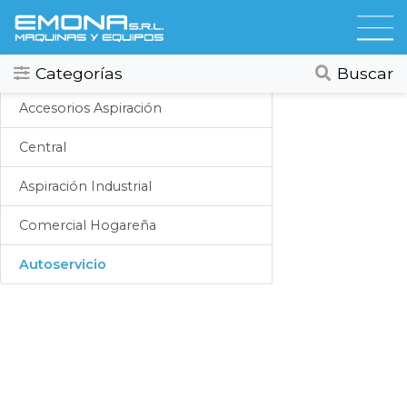
Categorias
Aspiracion
Todos
Ver todos
Categorías
Buscar
Compresores
Accesorios Aspiración
Secadores
Central
Hidrolavadoras
Aspiración Industrial
Lubricación
Comercial Hogareña
Limpieza
Autoservicio
Lavado
Aspiracion
Productos Químicos